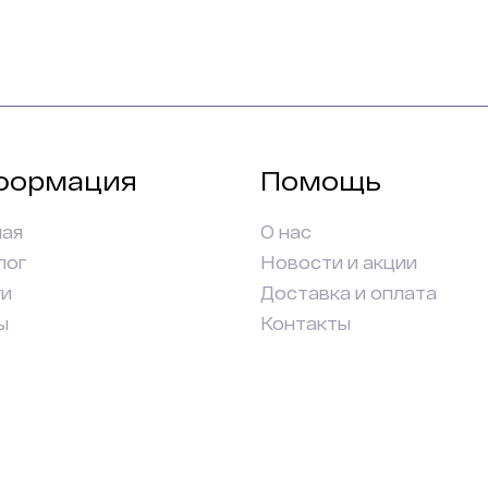
формация
Помощь
ная
О нас
лог
Новости и акции
ги
Доставка и оплата
ы
Контакты