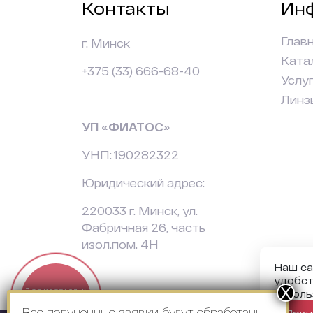
Контакты
Ин
Глав
г. Минск
Ката
+375 (33) 666-68-40
Услу
Линз
УП «ФИАТОС»
УНП: 190282322
Юридический адрес:
220033 г. Минск, ул.
Фабричная 26, часть
изол.пом. 4Н
Наш са
удобст
Записаться к
исполь
офтальмологу
Все полученные заявки будут обработаны