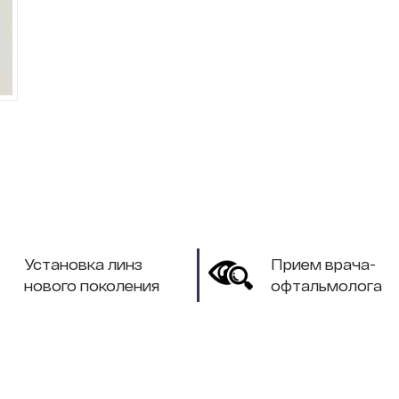
Установка линз
Прием врача-
нового поколения
офтальмолога