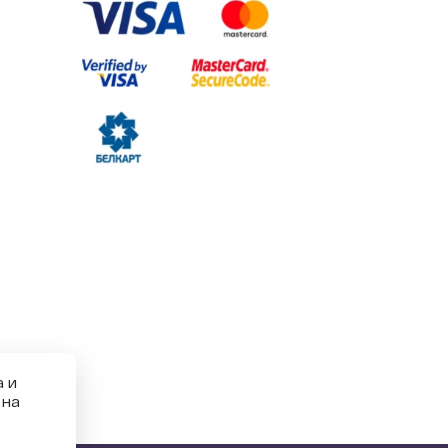
 и
 на